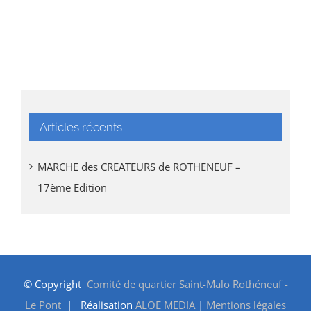
Articles récents
MARCHE des CREATEURS de ROTHENEUF –
17ème Edition
© Copyright
Comité de quartier Saint-Malo Rothéneuf -
Le Pont
| Réalisation
ALOE MEDIA
|
Mentions légales